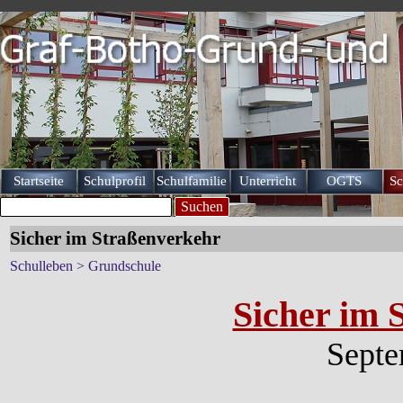
Direkt zum Seiteninhalt
Startseite
Schulprofil
Schulfamilie
Unterricht
OGTS
Sc
▼
▼
▼
Suchen
Sicher im Straßenverkehr
Schulleben > Grundschule
Sicher im 
Septe