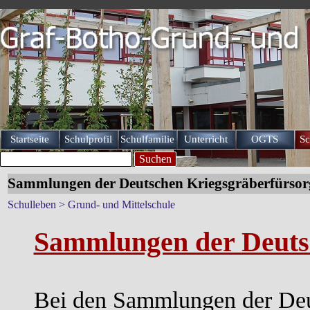
Direkt zum Seiteninhalt
Startseite
Schulprofil
Schulfamilie
Unterricht
OGTS
Sc
▼
▼
▼
Suchen
Sammlungen der Deutschen Kriegsgräberfürsor
Schulleben > Grund- und Mittelschule
Sammlungen der Deuts
Bei den Sammlungen der Deut