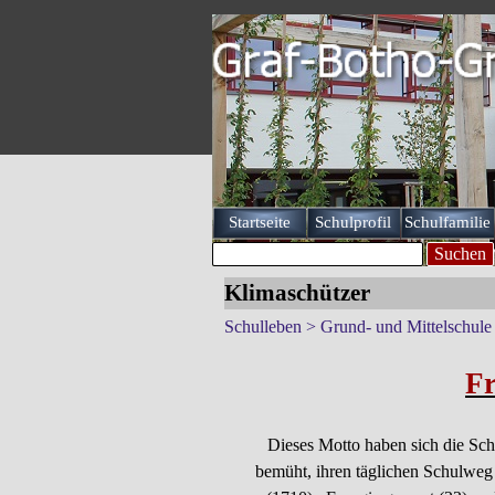
Direkt zum Seiteninhalt
Startseite
Schulprofil
Schulfamilie
▼
Suchen
Klimaschützer
Schulleben > Grund- und Mittelschule
Fr
Dieses Motto haben sich die Sc
bemüht, ihren täglichen Schulweg