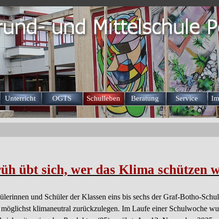
Menü überspringen
Unterricht
OGTS
Schulleben
Beratung
Service
Im
▼
▼
▼
▼
▼
üh übt sich, wer das Klima schützen w
hülerinnen und Schüler der Klassen eins bis sechs der Graf-Botho-Sch
 möglichst klimaneutral zurückzulegen. Im Laufe einer Schulwoche wu