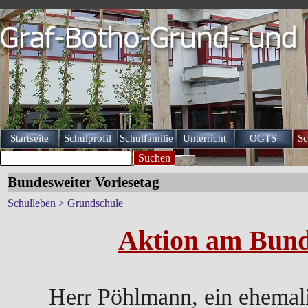
Direkt zum Seiteninhalt
Startseite
Schulprofil
Schulfamilie
Unterricht
OGTS
Sc
▼
▼
▼
Suchen
Bundesweiter Vorlesetag
Schulleben > Grundschule
Aktion am Bund
Herr Pöhlmann, ein ehemali