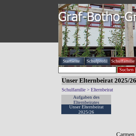
Direkt zum Seiteninhalt
Startseite
Schulprofil
Schulfamilie
▼
Suchen
Unser Elternbeirat 2025/2
Schulfamilie > Elternbeirat
Menü überspringen
Aufgaben des
Elternbeirates
Unser Elternbeirat
2025/26
Carmen 