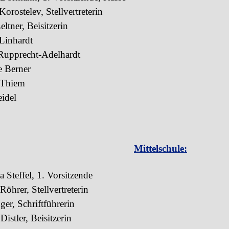
Korostelev, Stellvertreterin
eltner, Beisitzerin
Linhardt
Rupprecht-Adelhardt
e Berner
 Thiem
eidel
Mittelschule:
a
Steffel,
1. Vorsitzende
Röhrer,
Stellvertreterin
ger,
Schriftführerin
 Distler,
Beisitzerin